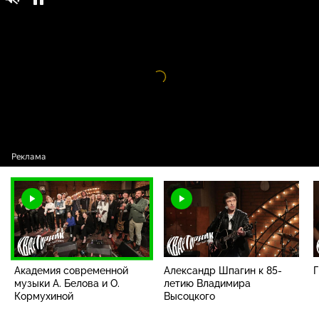
Квартирник НТВ у Маргулиса / Выпуски
16+
проекта / Академия современной музыки
А. Белова и О. Кормухиной
Видео
проигрыватель
загружается.
Академия современной
Александр Шпагин к 85-
Г
музыки А. Белова и О.
летию Владимира
Кормухиной
Высоцкого