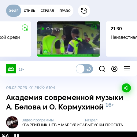
ЭФИР
СТИЛЬ
СЕРИАЛ
ПРАВО
Сегодня
21:30
жой среди
Неизвестна
18+
05.02.2023, 01:25
6104
Академия современной музыки
16+
А. Белова и О. Кормухиной
Видео программы
Раздел
КВАРТИРНИК НТВ У МАРГУЛИСА
ВЫПУСКИ ПРОЕКТА