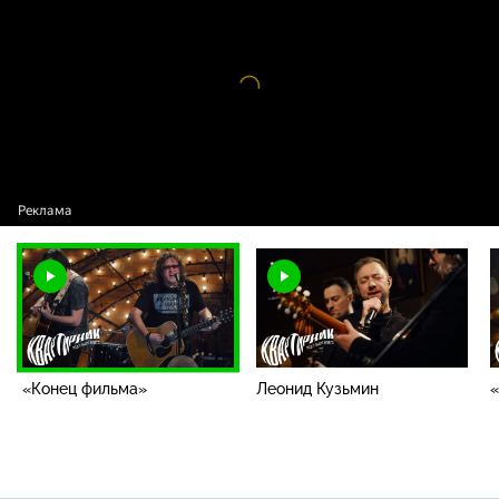
проекта / «Конец фильма»
Видео
проигрыватель
загружается.
«Конец фильма»
Леонид Кузьмин
«