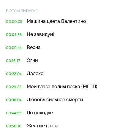
В ЭТОМ ВЫПУСКЕ:
Машина цвета Валентино
00:00:05
Не завидуй!
00:04:38
Весна
00:09:44
Огни
00:16:17
Далеко
00:22:04
Мои глаза полны песка (МГПП)
00:29:23
Любовь сильнее смерти
00:36:04
По походке
00:44:55
Желтые глаза
00:50:10