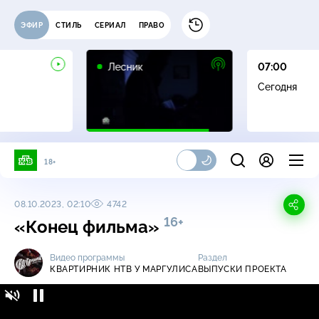
ЭФИР
СТИЛЬ
СЕРИАЛ
ПРАВО
16+
Лесник
07:00
Сегодня
18+
08.10.2023, 02:10
4742
16+
«Конец фильма»
Видео программы
Раздел
КВАРТИРНИК НТВ У МАРГУЛИСА
ВЫПУСКИ ПРОЕКТА
Квартирник НТВ у Маргулиса / Выпуски
16+