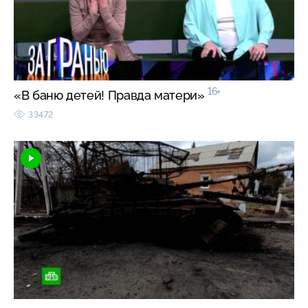
16+
«В баню детей! Правда матери»
33472