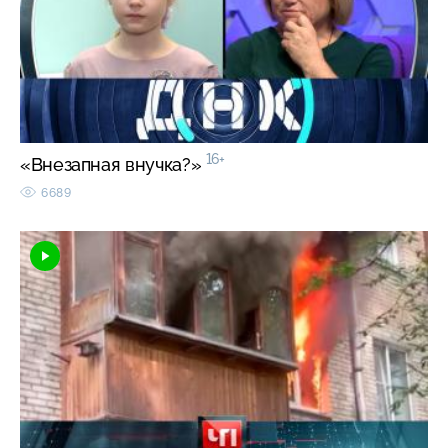
16+
«Внезапная внучка?»
6689