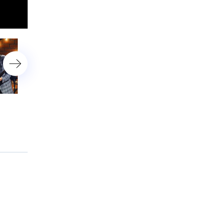
«Конец фильма»
Леонид Кузьмин