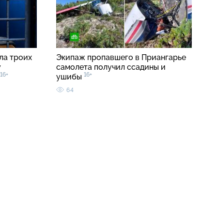
ла троих
Экипаж пропавшего в Приангарье
у
самолета получил ссадины и
16+
16+
ушибы
64