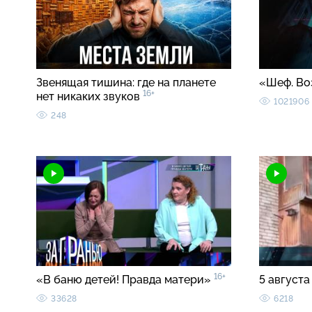
Звенящая тишина: где на планете
«Шеф. Во
16+
нет никаких звуков
1021906
248
16+
«В баню детей! Правда матери»
5 августа
33628
6218