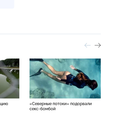
ацию
«Северные потоки» подорвали
S
секс-бомбой