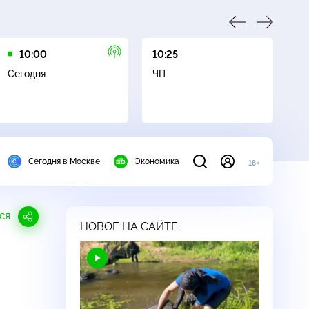
10:00
10:25
11
Сегодня
ЧП
Д
Сегодня в Москве
Экономика
18+
СЯ
НОВОЕ НА САЙТЕ