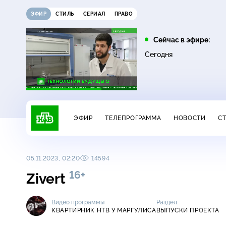
ЭФИР
СТИЛЬ
СЕРИАЛ
ПРАВО
05:25
07:00
Сейчас в эфире:
16+
Лесник
Сегодня
Сегодня
ЭФИР
ТЕЛЕПРОГРАММА
НОВОСТИ
С
05.11.2023, 02:20
14594
16+
Zivert
Видео программы
Раздел
КВАРТИРНИК НТВ У МАРГУЛИСА
ВЫПУСКИ ПРОЕКТА