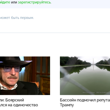
ойдите
или
зарегистрируйтесь
.
 может быть первым.
ли: Боярский
Бассейн подмочил репут
лся на одиночество
Трампу