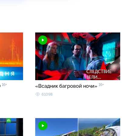
16+
16+
0
«Всадник багровой ночи»
61098