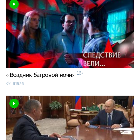
16+
«Всадник багровой ночи»
61526