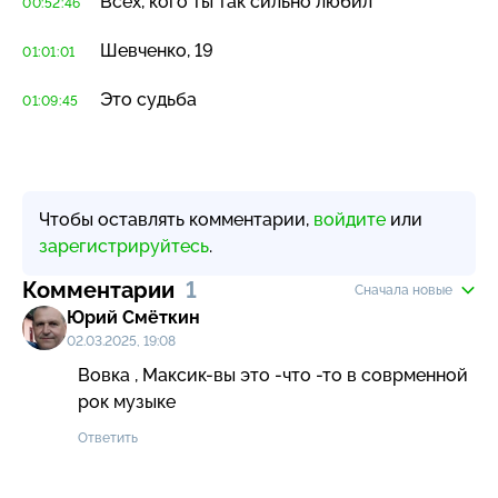
Всех, кого ты так сильно любил
00:52:46
Шевченко, 19
01:01:01
Это судьба
01:09:45
Чтобы оставлять комментарии,
войдите
или
зарегистрируйтесь
.
Комментарии
1
Сначала новые
Юрий Смёткин
02.03.2025, 19:08
Вовка , Максик-вы это -что -то в соврменной 
рок музыке
Ответить