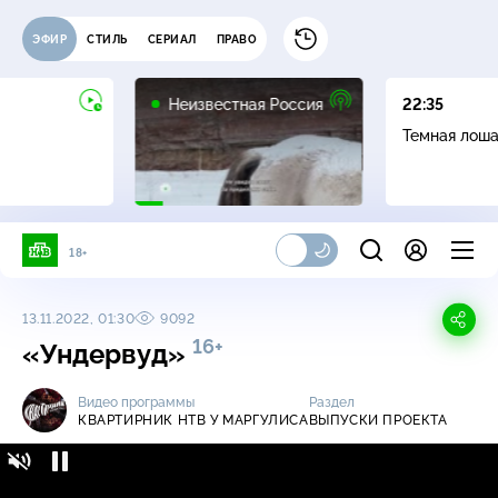
ЭФИР
СТИЛЬ
СЕРИАЛ
ПРАВО
6+
Неизвестная Россия
22:35
Темная лош
18+
13.11.2022, 01:30
9092
16+
«Ундервуд»
Видео программы
Раздел
КВАРТИРНИК НТВ У МАРГУЛИСА
ВЫПУСКИ ПРОЕКТА
Квартирник НТВ у Маргулиса / Выпуски
16+