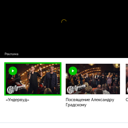
проекта / «Ундервуд»
Видео
проигрыватель
загружается.
«Ундервуд»
Посвящение Александру
Градскому