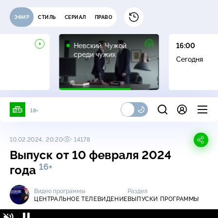
ЭФИР
СТИЛЬ
СЕРИАЛ
ПРАВО
16+
Невский. Чужой
16:00
среди чужих
Сегодня
18+
10.02.2024, 20:20
14178
Выпуск от 10 февраля 2024
16+
года
Видео программы
Раздел
ЦЕНТРАЛЬНОЕ ТЕЛЕВИДЕНИЕ
ВЫПУСКИ ПРОГРАММЫ