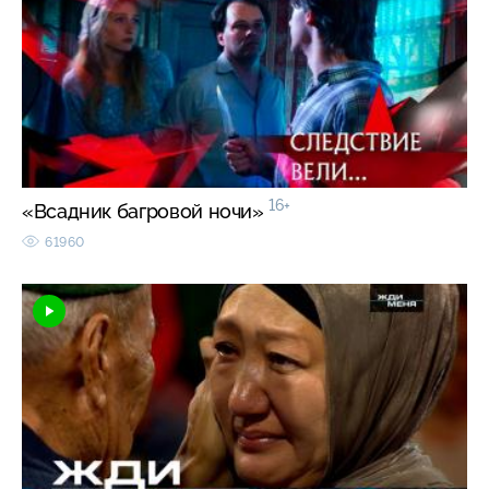
16+
«Всадник багровой ночи»
61960