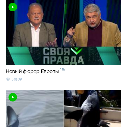
16+
Новый фюрер Европы
56109