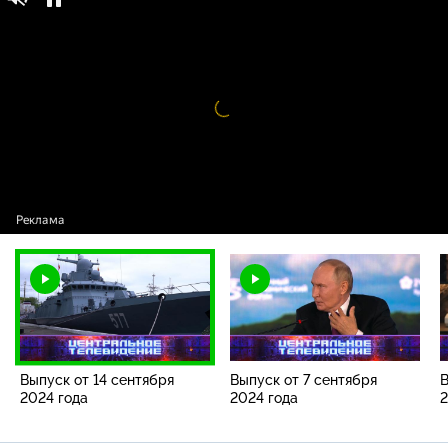
Центральное телевидение / Выпуски
16+
программы / Выпуск от 14 сентября 2024
года
Видео
проигрыватель
загружается.
Выпуск от 14 сентября
Выпуск от 7 сентября
В
2024 года
2024 года
2