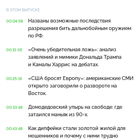
В ЭТОМ ВЫПУСКЕ:
Названы возможные последствия
00:04:58
разрешения бить дальнобойным оружием
по РФ.
«Очень убедительная ложь»: анализ
00:15:05
заявлений и мимики Дональда Трампа
и Камалы Харрис на дебатах.
«США бросят Европу»: американские СМИ
00:25:19
открыто заговорили о развороте на
Восток.
Домодедовский упырь на свободе: где
00:33:48
затаился маньяк из
90-х
.
Как дипфейки стали золотой жилой для
00:43:48
мошенников и почему с ними трудно