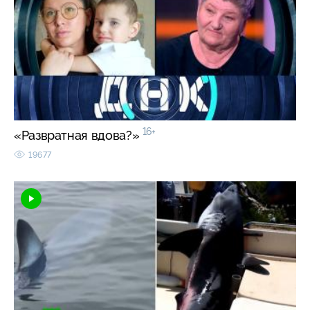
16+
«Развратная вдова?»
19677