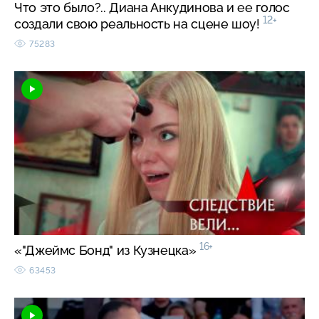
Что это было?.. Диана Анкудинова и ее голос
12+
создали свою реальность на сцене шоу!
75283
16+
«"Джеймс Бонд" из Кузнецка»
63453