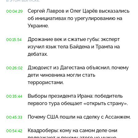
В ЭТОМ ВЫПУСКЕ:
Сергей Лавров и Олег Царёв высказались
00:04:29
об инициативах по урегулированию на
Украине.
Дрожание век и сжатые губы: эксперт
00:15:54
изучил язык тела Байдена и Трампа на
дебатах.
Дзюдоист из Дагестана объяснил, почему
00:26:02
дети чиновника могли стать
террористами.
Выборы президента Ирана: победитель
00:35:44
первого тура обещает «открыть страну».
Почему США пошли на сделку с Ассанжем.
00:45:33
Квадроберы: кому на самом деле они
00:54:42
подражают и почему этого не нужно