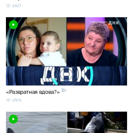
2407
16+
«Развратная вдова?»
17671