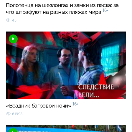
Полотенца на шезлонгах и замки из песка: за
16+
что штрафуют на разных пляжах мира
45
16+
«Всадник багровой ночи»
61993