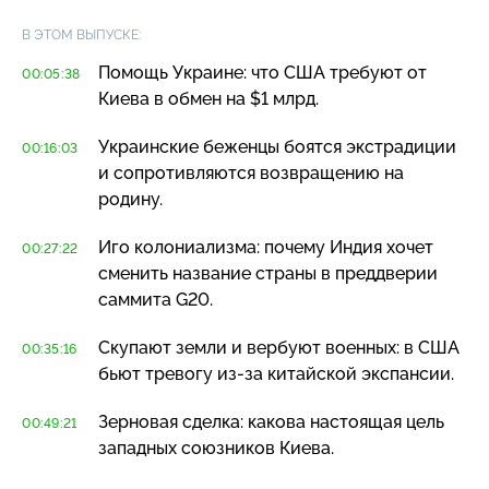
В ЭТОМ ВЫПУСКЕ:
Помощь Украине: что США требуют от
00:05:38
Киева в обмен на $1 млрд.
Украинские беженцы боятся экстрадиции
00:16:03
и сопротивляются возвращению на
родину.
Иго колониализма: почему Индия хочет
00:27:22
сменить название страны в преддверии
саммита G20.
Скупают земли и вербуют военных: в США
00:35:16
бьют тревогу
из-за
китайской экспансии.
Зерновая сделка: какова настоящая цель
00:49:21
западных союзников Киева.