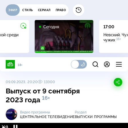
ЭФИР
СТИЛЬ
СЕРИАЛ
ПРАВО
Сегодня
17:00
жой среди
Невский. Чу
16+
чужих
18+
09.09.2023, 20:20
13300
Выпуск от 9 сентября
16+
2023 года
Видео программы
Раздел
ЦЕНТРАЛЬНОЕ ТЕЛЕВИДЕНИЕ
ВЫПУСКИ ПРОГРАММЫ