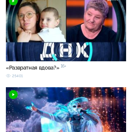
16+
«Развратная вдова?»
25401