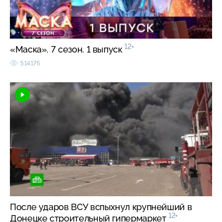
12+
«Маска». 7 сезон. 1 выпуск
514175
После ударов ВСУ вспыхнул крупнейший в
12+
Донецке строительный гипермаркет