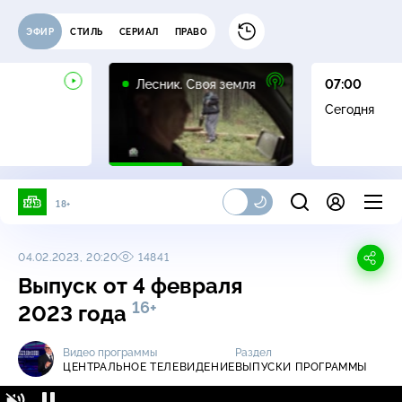
ЭФИР
СТИЛЬ
СЕРИАЛ
ПРАВО
16+
Лесник. Своя земля
07:00
Сегодня
18+
04.02.2023, 20:20
14841
Выпуск от 4 февраля
16+
2023 года
Видео программы
Раздел
ЦЕНТРАЛЬНОЕ ТЕЛЕВИДЕНИЕ
ВЫПУСКИ ПРОГРАММЫ