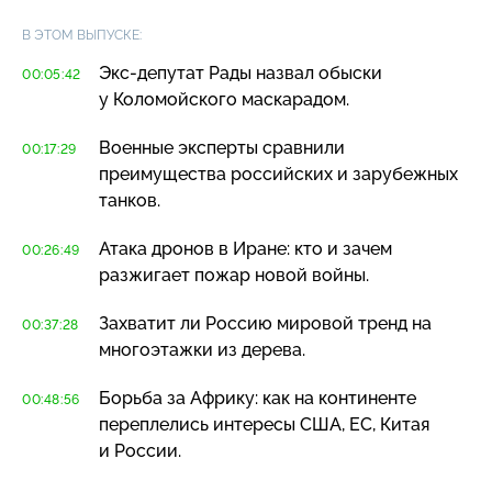
В ЭТОМ ВЫПУСКЕ:
Экс-депутат
Рады назвал обыски
00:05:42
у Коломойского маскарадом.
Военные эксперты сравнили
00:17:29
преимущества российских и зарубежных
танков.
Атака дронов в Иране: кто и зачем
00:26:49
разжигает пожар новой войны.
Захватит ли Россию мировой тренд на
00:37:28
многоэтажки из дерева.
Борьба за Африку: как на континенте
00:48:56
переплелись интересы США, ЕС, Китая
и России.