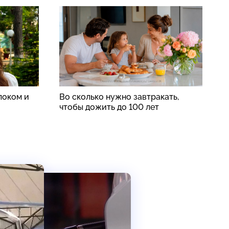
локом и
Во сколько нужно завтракать,
В
чтобы дожить до 100 лет
ж