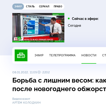
ЭФИР
СТИЛЬ
СЕРИАЛ
ПРАВО
08:05
10:00
Сейчас в эфире:
16+
Лесник. Своя земля
Сегодня
Сегодня
ЭФИР
ТЕЛЕПРОГРАММА
НОВОСТИ
С
08.01.2022, 11:05
2202
Борьба с лишним весом: ка
после новогоднего обжорс
Видеосюжет
АРТЁМ КОЛОДКИН