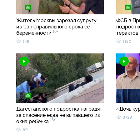
Житель Москвы зарезал супругу
ФСБ в Пр
из-за неправильного срока ее
подростк
16+
беременности
терактов
149
1130
Дагестанского подростка наградят
«Дочь ку
за спасение едва не выпавшего из
3733
16+
окна ребенка
89