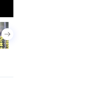
Более 600 украинских БПЛА
СК: жертвами вторжени
уничтожены за вечер и ночь
ВСУ в Курскую область
стали 640 мирных жител