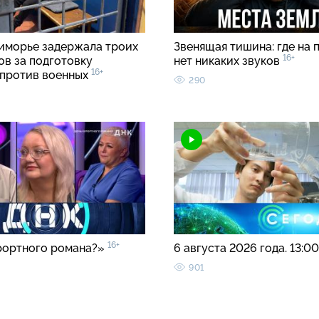
иморье задержала троих
Звенящая тишина: где на 
16+
ов за подготовку
нет никаких звуков
16+
 против военных
290
16+
рортного романа?»
6 августа 2026 года. 13:0
901