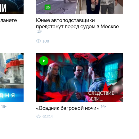
планете
Юные автоподставщики
предстанут перед судом в Москве
16+
108
16+
16+
0
«Всадник багровой ночи»
61214