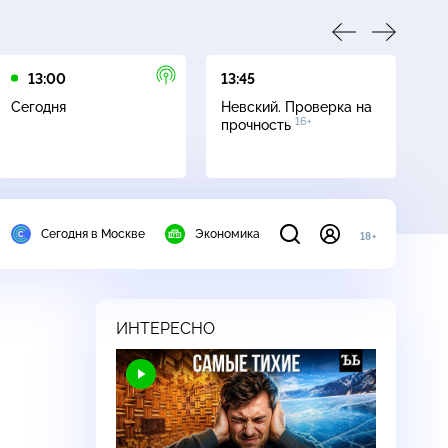
13:00
13:45
16
Сегодня
Невский. Проверка на
Се
16+
прочность
Сегодня в Москве
Экономика
18+
ИНТЕРЕСНО