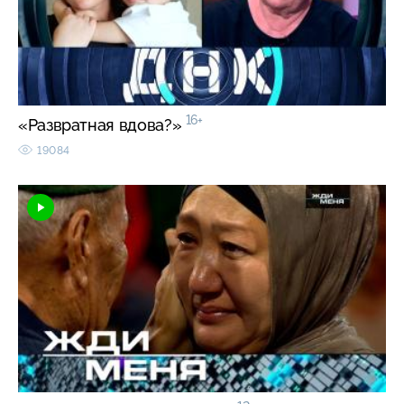
16+
«Развратная вдова?»
19084