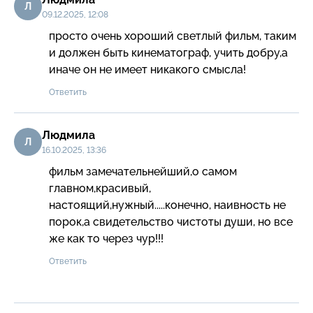
Л
09.12.2025, 12:08
просто очень хороший светлый фильм, таким 
и должен быть кинематограф, учить добру,а 
иначе он не имеет никакого смысла!
Ответить
Людмила
Л
16.10.2025, 13:36
фильм замечательнейший,о самом 
главном,красивый, 
настоящий,нужный.....конечно, наивность не 
порок,а свидетельство чистоты души, но все 
же как то через чур!!!
Ответить