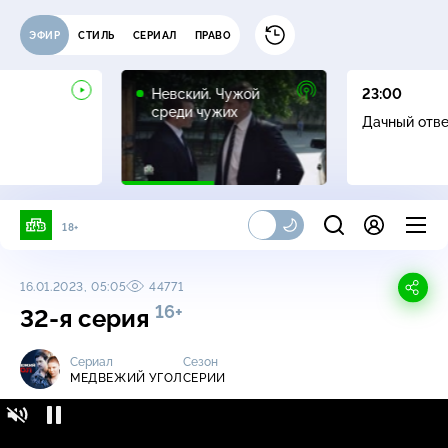
ЭФИР
СТИЛЬ
СЕРИАЛ
ПРАВО
16+
Невский. Чужой
23:00
среди чужих
Дачный отв
18+
16.01.2023, 05:05
44771
16+
32-я серия
Сериал
Сезон
МЕДВЕЖИЙ УГОЛ
СЕРИИ
Медвежий угол / Серии / 32-я серия
16+