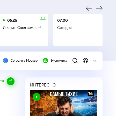
05:25
07:00
07
16+
Лесник. Своя земля
Сегодня
Ле
Сегодня в Москве
Экономика
18+
СЯ
ИНТЕРЕСНО