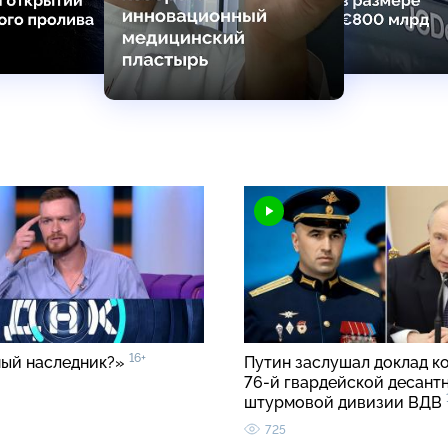
16+
ый наследник?»
Путин заслушал доклад к
76-й гвардейской десант
штурмовой дивизии ВДВ
725