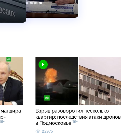
омандира
Взрыв разоворотил несколько
но-
квартир: последствия атаки дронов
16+
16+
в Подмосковье
22975