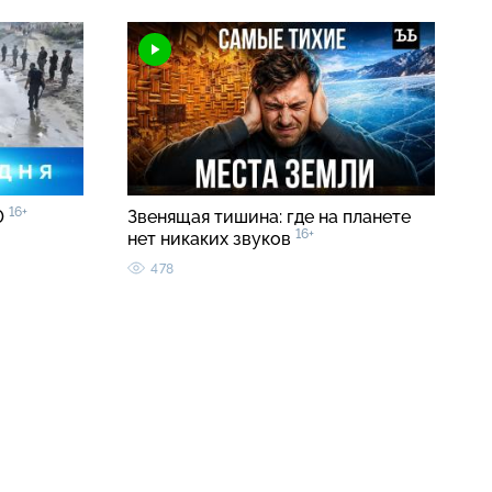
16+
0
Звенящая тишина: где на планете
16+
нет никаких звуков
478