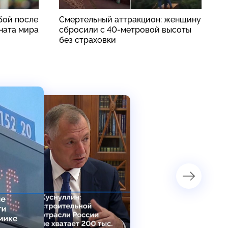
бой после
Смертельный аттракцион: женщину
К
ната мира
сбросили с 40-метровой высоты
без страховки