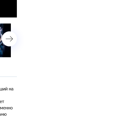
28-я серия
29-я серия
ший на
ет
еменно
аню