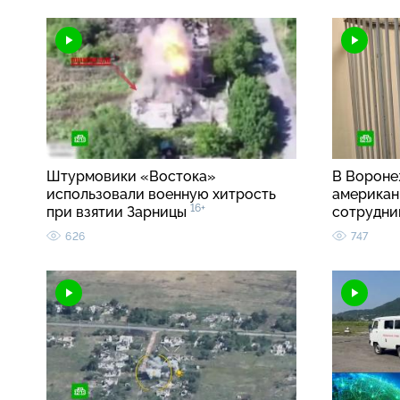
Штурмовики «Востока»
В Вороне
использовали военную хитрость
американ
16+
при взятии Зарницы
сотрудн
626
747