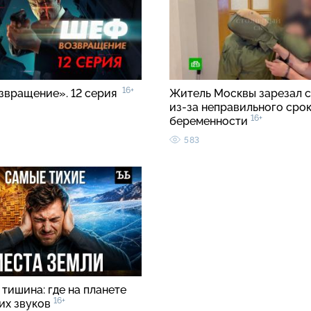
16+
звращение». 12 серия
Житель Москвы зарезал с
из-за неправильного срок
16+
беременности
583
тишина: где на планете
16+
ких звуков