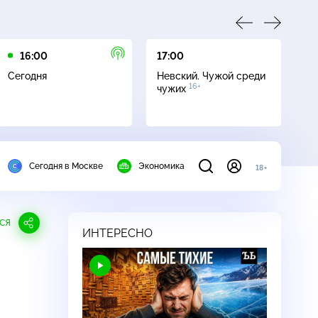
16:00
17:00
21
Сегодня
Невский. Чужой среди
Се
16+
чужих
Сегодня в Москве
Экономика
18+
СЯ
ИНТЕРЕСНО