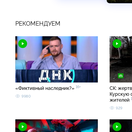
РЕКОМЕНДУЕМ
16+
«Фиктивный наследник?»
СК: жерт
Курскую 
9980
жителей
929