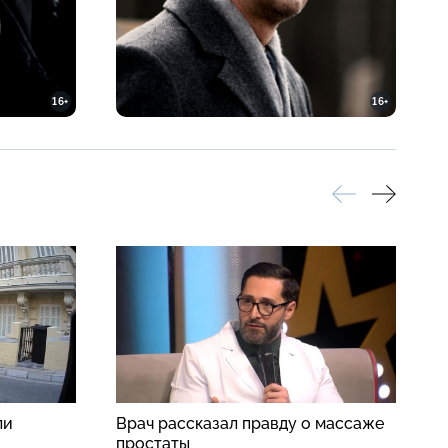
16+
16+
ли
Врач рассказал правду о массаже
В
простаты
ж