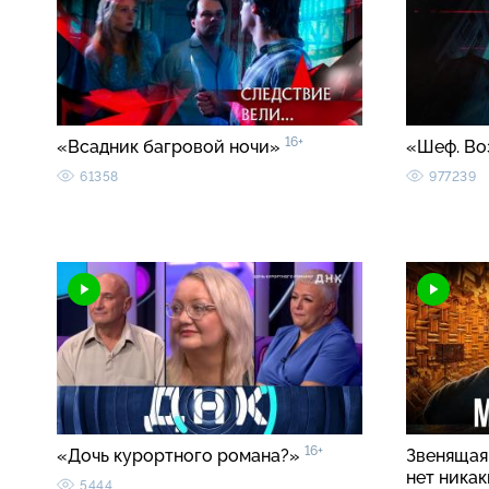
16+
«Всадник багровой ночи»
«Шеф. Во
61358
977239
16+
«Дочь курортного романа?»
Звенящая 
нет ника
5444