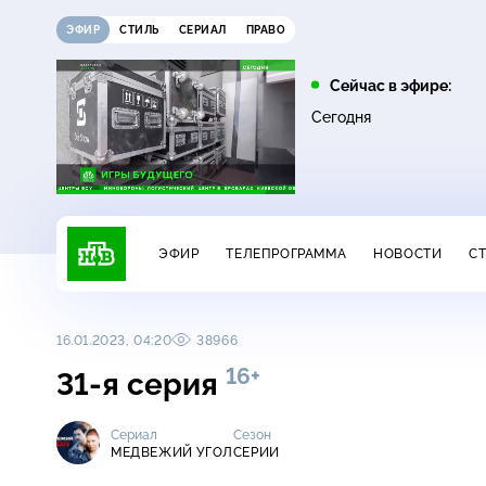
ЭФИР
СТИЛЬ
СЕРИАЛ
ПРАВО
10:25
11:00
Сейчас в эфире:
16+
ЧП
ДНК
Сегодня
ЭФИР
ТЕЛЕПРОГРАММА
НОВОСТИ
С
16.01.2023, 04:20
38966
16+
31-я серия
Сериал
Сезон
МЕДВЕЖИЙ УГОЛ
СЕРИИ