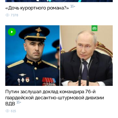
16+
«Дочь курортного романа?»
7378
Путин заслушал доклад командира 76-й
гвардейской десантно-штурмовой дивизии
16+
ВДВ
615