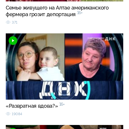
Семье живущего на Алтае американского
16+
фермера грозит депортация
371
16+
«Развратная вдова?»
19084