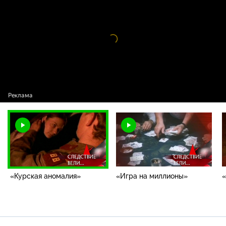
аномалия»
Видео
проигрыватель
загружается.
«Курская аномалия»
«Игра на миллионы»
«