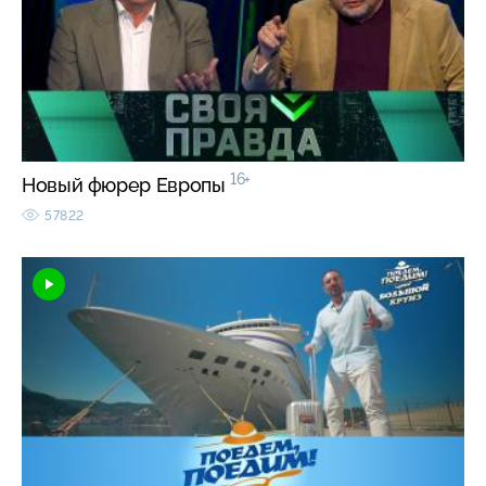
16+
Новый фюрер Европы
57822