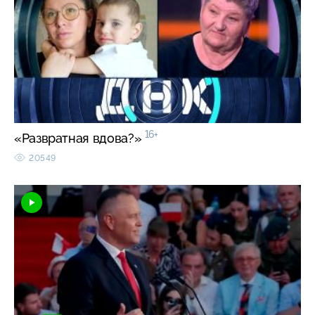
16+
«Развратная вдова?»
20549