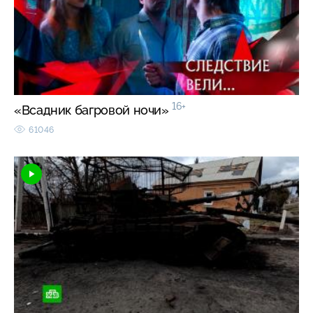
16+
«Всадник багровой ночи»
61046