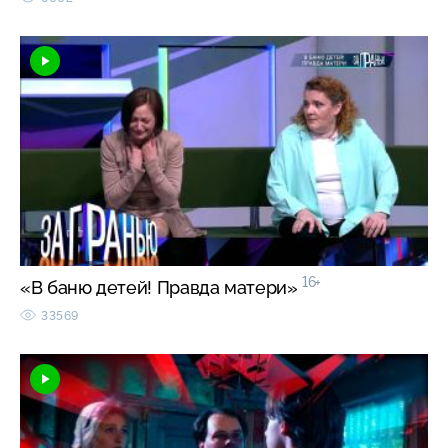
16+
«В баню детей! Правда матери»
33569