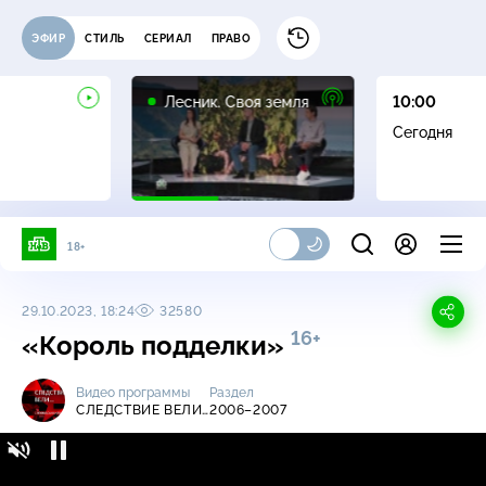
ЭФИР
СТИЛЬ
СЕРИАЛ
ПРАВО
16+
Лесник. Своя земля
10:00
Сегодня
18+
29.10.2023, 18:24
32580
16+
«Король подделки»
Видео программы
Раздел
СЛЕДСТВИЕ ВЕЛИ…
2006–2007
Следствие вели… / 2006-2007 / «Король
16+