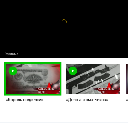
подделки»
Видео
проигрыватель
загружается.
«Король подделки»
«Дело автоматчиков»