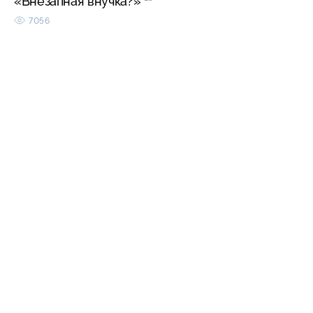
«Внезапная внучка?»
7056