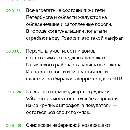
В ЭТОМ ВЫПУСКЕ:
Все агрегатные состояния: жители
00:01:21
Петербурга и области жалуются на
обледеневшие и затопленные дороги.
В городе коммунальщики лопатами
сгребают воду. Говорят, это такой лайфхак.
Перемена участи: сотни домов
00:03:05
в нескольких коттеджных поселках
Гатчинского района оказались вне закона.
Из-за
халатности или практичности
властей, разбиралась корреспондент НТВ.
За все платит менеджер: сотрудники
00:07:24
Wildberries могут остаться без зарплаты
из-за
крупных штрафов, а покупатели —
остаться без своих покупок.
Синопской набережной возвращают
00:10:08