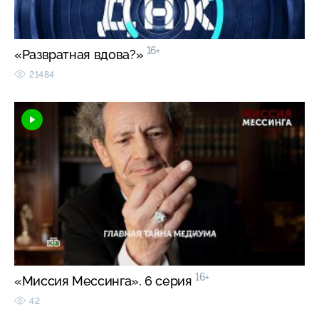
16+
«Развратная вдова?»
21484
16+
«Миссия Мессинга». 6 серия
42