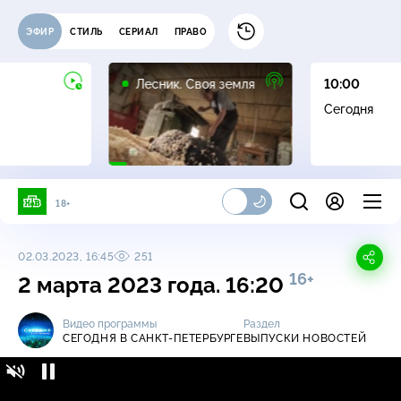
ЭФИР
СТИЛЬ
СЕРИАЛ
ПРАВО
16+
Лесник. Своя земля
10:00
Сегодня
18+
02.03.2023, 16:45
251
16+
2 марта 2023 года. 16:20
Видео программы
Раздел
СЕГОДНЯ В САНКТ-ПЕТЕРБУРГЕ
ВЫПУСКИ НОВОСТЕЙ
Сегодня в Санкт-Петербурге / Выпуски
16+