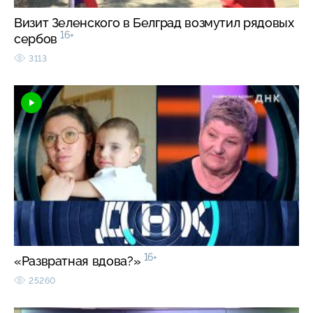
Визит Зеленского в Белград возмутил рядовых
16+
сербов
3113
16+
«Развратная вдова?»
25260