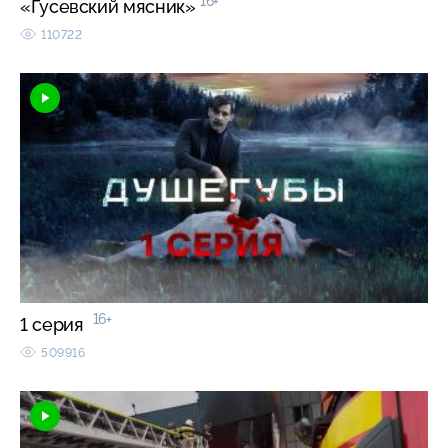
16+
«Гусевский мясник»
110722
16+
1 серия
509916