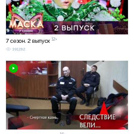
12+
7 сезон. 2 выпуск
391282