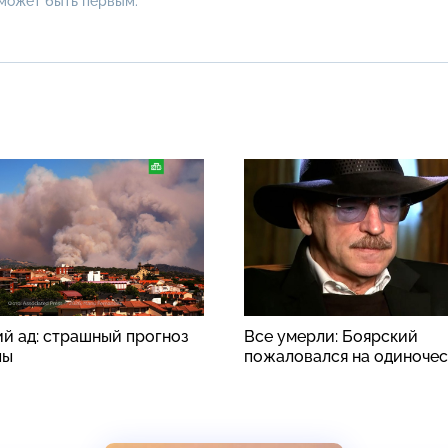
 может быть первым.
й ад: страшный прогноз
Все умерли: Боярский
пы
пожаловался на одиноче