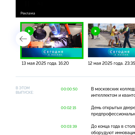
35
13 мая 2025 года. 16:20
12 мая 2025 года. 23:3
В ЭТОМ
В московских коллед
00:00:50
ВЫПУСКЕ:
интеллектом и квант
День открытых двере
00:02:15
предпрофессиональны
До конца года в сто
00:03:39
оборудуют инновацио