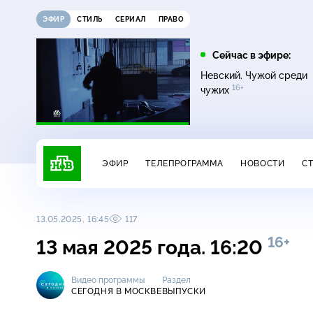
ЭФИР
СТИЛЬ
СЕРИАЛ
ПРАВО
11:00
13:00
Сейчас в эфире:
16+
ДНК
Сегодня
Невский. Чужой среди
16+
чужих
ЭФИР
ТЕЛЕПРОГРАММА
НОВОСТИ
С
13.05.2025, 16:45
117
16+
13 мая 2025 года. 16:20
Видео программы
Раздел
СЕГОДНЯ В МОСКВЕ
ВЫПУСКИ