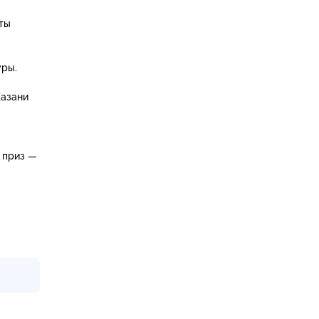
ты
уры.
Казани
 приз —