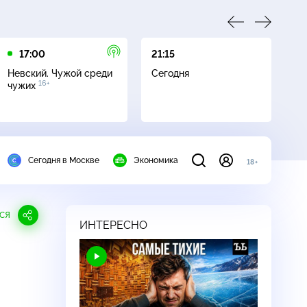
17:00
21:15
21
Невский. Чужой среди
Сегодня
Не
16+
чужих
Сегодня в Москве
Экономика
18+
СЯ
ИНТЕРЕСНО