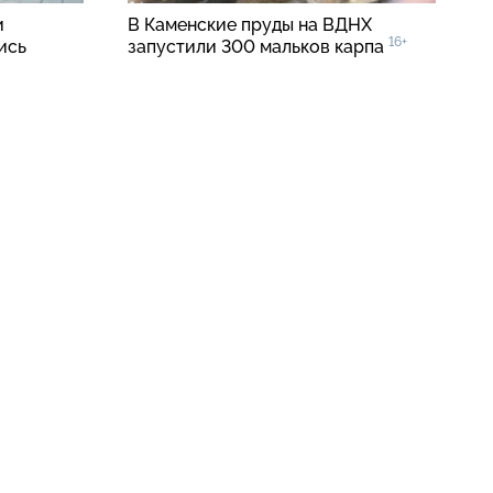
и
В Каменские пруды на ВДНХ
16+
ись
запустили 300 мальков карпа