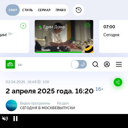
ЭФИР
СТИЛЬ
СЕРИАЛ
ПРАВО
0+
Едим Дома
07:00
16+
дим!
Сегодня
18+
02.04.2025, 16:45
109
16+
2 апреля 2025 года. 16:20
Видео программы
Раздел
СЕГОДНЯ В МОСКВЕ
ВЫПУСКИ
Сегодня в Москве / Выпуски / 2 апреля 2025
16+