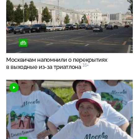
Москвичам напомнили о перекрытиях
16+
в выходные
из-за
триатлона