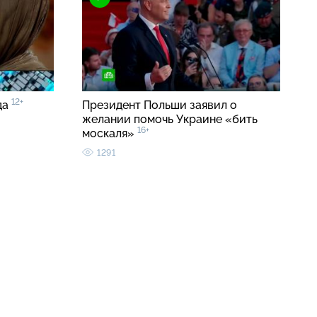
12+
да
Президент Польши заявил о
желании помочь Украине «бить
16+
москаля»
1291