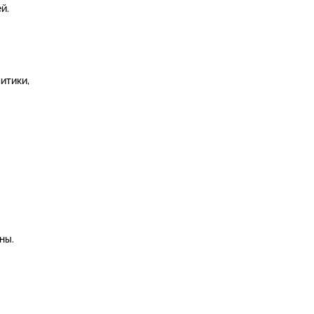
й.
итики,
ны.