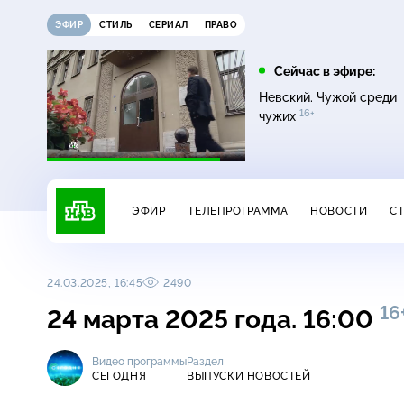
ЭФИР
СТИЛЬ
СЕРИАЛ
ПРАВО
12:00
13:00
Сейчас в эфире:
16+
Жди меня
Сегодня
Невский. Чужой среди
16+
чужих
ЭФИР
ТЕЛЕПРОГРАММА
НОВОСТИ
С
24.03.2025, 16:45
2490
16
24 марта 2025 года. 16:00
Видео программы
Раздел
СЕГОДНЯ
ВЫПУСКИ НОВОСТЕЙ