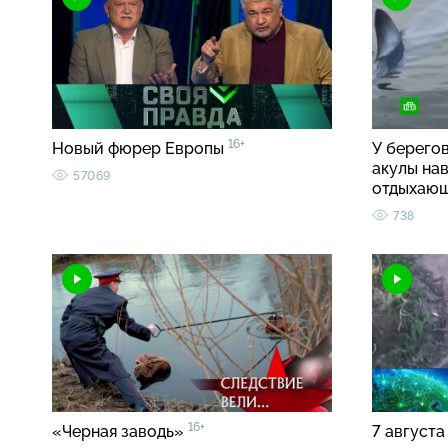
16+
Новый фюрер Европы
У берего
акулы на
57069
отдыхаю
738
16+
«Черная заводь»
7 августа