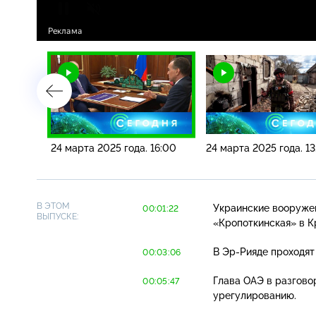
19:00
24 марта 2025 года. 16:00
24 марта 2025 года. 1
В ЭТОМ
Украинские вооруже
00:01:22
ВЫПУСКЕ:
«Кропоткинская» в К
В
Эр-Рияде
проходят
00:03:06
Глава ОАЭ в разгов
00:05:47
урегулированию.