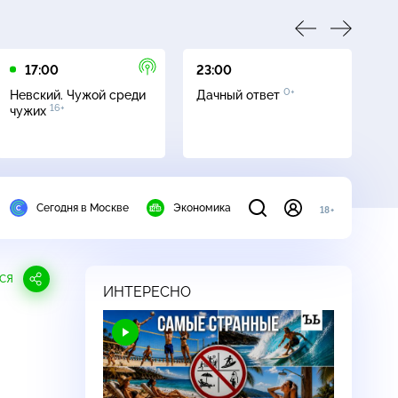
17:00
23:00
23
0+
Невский. Чужой среди
Дачный ответ
С
16+
чужих
Сегодня в Москве
Экономика
18+
СЯ
ИНТЕРЕСНО