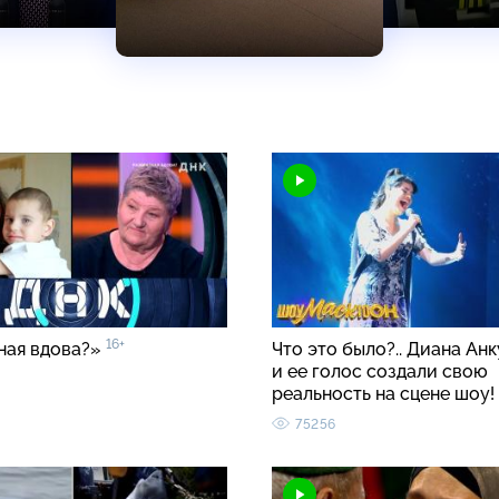
16+
ная вдова?»
Что это было?.. Диана Ан
и ее голос создали свою
реальность на сцене шоу!
75256