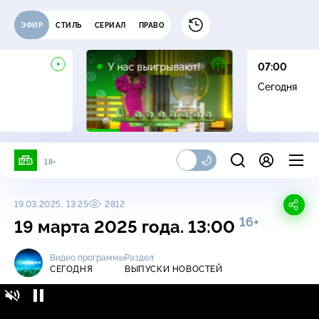
ЭФИР
СТИЛЬ
СЕРИАЛ
ПРАВО
12+
У нас выигрывают!
07:00
Сегодня
18+
19.03.2025, 13:25
2812
16+
19 марта 2025 года. 13:00
Видео программы
Раздел
СЕГОДНЯ
ВЫПУСКИ НОВОСТЕЙ
Сегодня / Выпуски новостей / 19 марта 2025
16+