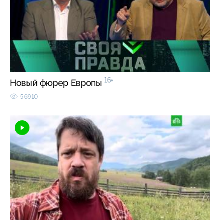
16+
Новый фюрер Европы
56910