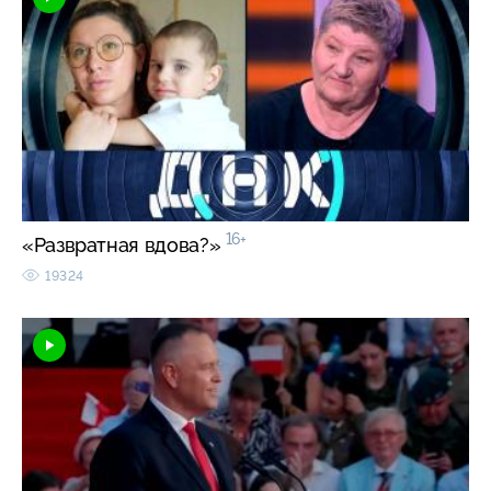
16+
«Развратная вдова?»
19324