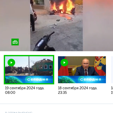
Загрузка
:
4.35%
/
Наст
19 сентября 2024 года.
18 сентября 2024 года.
1
08:00
23:35
1