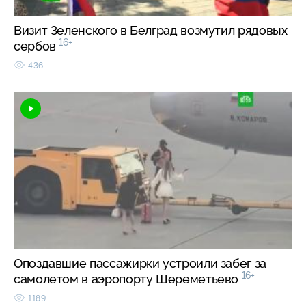
Визит Зеленского в Белград возмутил рядовых
16+
сербов
436
Опоздавшие пассажирки устроили забег за
16+
самолетом в аэропорту Шереметьево
1189