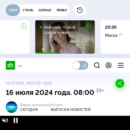
ЭФИР
СТИЛЬ
СЕРИАЛ
ПРАВО
16+
Невский. Чужой
20:30
среди чужих
12+
Маска
18+
16.07.2024, 08:25
2628
16+
16 июля 2024 года. 08:00
Видео программы
Раздел
СЕГОДНЯ
ВЫПУСКИ НОВОСТЕЙ
Сегодня / Выпуски новостей / 16 июля 2024
16+