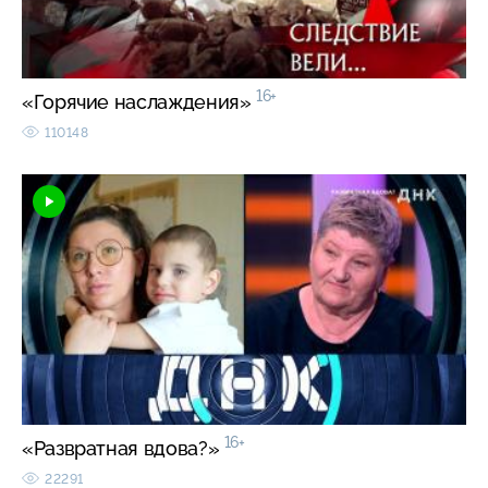
16+
«Горячие наслаждения»
110148
16+
«Развратная вдова?»
22291