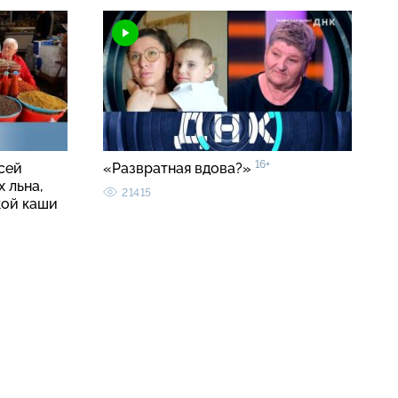
16+
сей
«Развратная вдова?»
 льна,
21415
кой каши