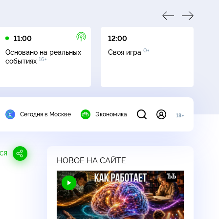
11:00
12:00
13
0+
Основано на реальных
Своя игра
Се
16+
событиях
Сегодня в Москве
Экономика
18+
СЯ
НОВОЕ НА САЙТЕ