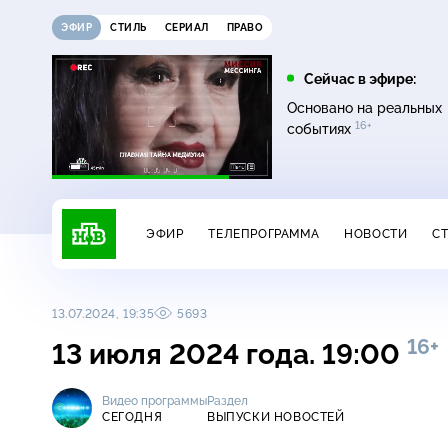
ЭФИР
СТИЛЬ
СЕРИАЛ
ПРАВО
07:20
08:00
Сейчас в эфире:
16+
12+
Главная дорога
Живая еда
Основано на реальных
16+
событиях
ЭФИР
ТЕЛЕПРОГРАММА
НОВОСТИ
С
13.07.2024, 19:35
5693
16+
13 июля 2024 года. 19:00
Видео программы
Раздел
СЕГОДНЯ
ВЫПУСКИ НОВОСТЕЙ