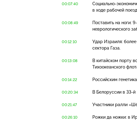
Социально-экономич
00:07:40
в ходе рабочей поезд
Поставить на ноги:
9
00:08:49
неврологического за
Удар Израиля: более
00:12:10
сектора Газа.
В китайском порту в
00:13:08
Тихоокеанского флот
Российским генетика
00:14:22
В Белоруссии в
33-й
00:20:34
Участники ралли «Ш
00:21:47
Рожки да ножки: в И
00:26:10