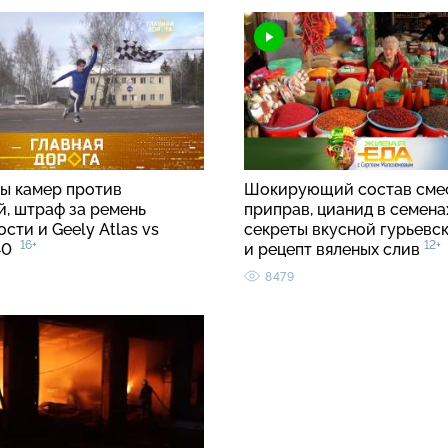
ы камер против
Шокирующий состав сме
й, штраф за ремень
приправ, цианид в семенах
сти и Geely Atlas vs
секреты вкусной гурьевс
16+
12+
C40
и рецепт вяленых слив
8479