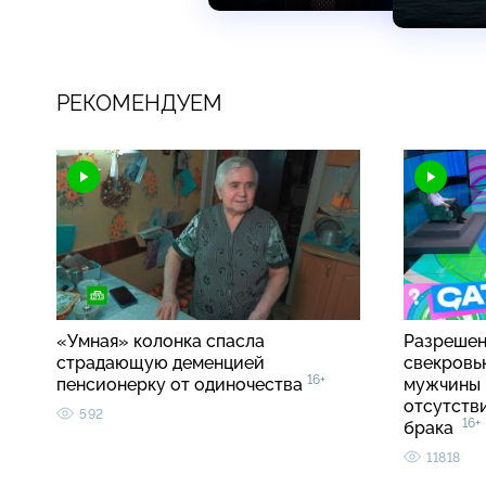
РЕКОМЕНДУЕМ
«Умная» колонка спасла
Разрешен
страдающую деменцией
свекровь
16+
пенсионерку от одиночества
мужчины 
отсутств
592
16+
брака
11818