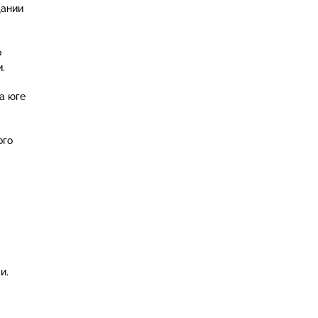
щании
о
.
а юге
ого
и.