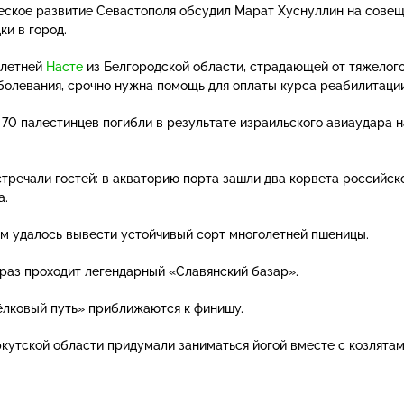
еское
развитие Севастополя обсудил Марат Хуснуллин на сове
ки в город.
-летней
Насте
из Белгородской области, страдающей от тяжелог
болевания, срочно нужна помощь для оплаты курса реабилитации
 70 палестинцев погибли в результате израильского авиаудара н
стречали гостей: в акваторию порта зашли два корвета российск
а.
м удалось вывести устойчивый сорт многолетней пшеницы.
раз проходит легендарный «Славянский базар».
ёлковый путь» приближаются к финишу.
ркутской области придумали заниматься йогой вместе с козлятам