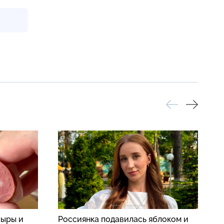
сыры и
Россиянка подавилась яблоком и
К