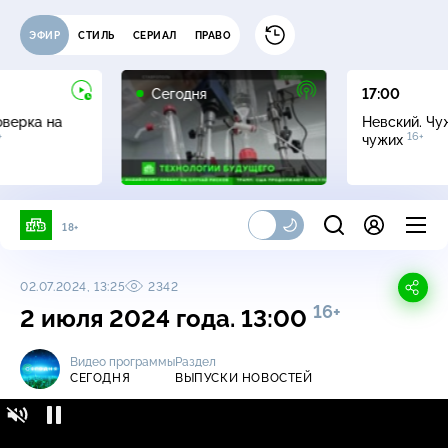
ЭФИР
СТИЛЬ
СЕРИАЛ
ПРАВО
Сегодня
17:00
оверка на
Невский. Чу
+
16+
чужих
18+
02.07.2024, 13:25
2342
16+
2 июля 2024 года. 13:00
Видео программы
Раздел
СЕГОДНЯ
ВЫПУСКИ НОВОСТЕЙ
Сегодня / Выпуски новостей / 2 июля 2024
16+