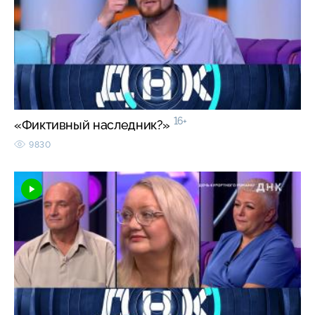
16+
«Фиктивный наследник?»
9830