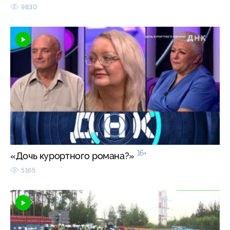
9830
16+
«Дочь курортного романа?»
5165