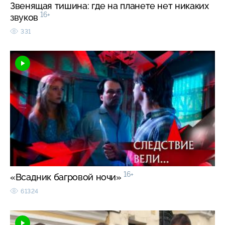
Звенящая тишина: где на планете нет никаких
16+
звуков
331
16+
«Всадник багровой ночи»
61324