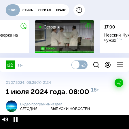
ЭФИР
СТИЛЬ
СЕРИАЛ
ПРАВО
Сегодня
17:00
оверка на
Невский. Чу
+
16+
чужих
18+
01.07.2024, 08:25
2124
16+
1 июля 2024 года. 08:00
Видео программы
Раздел
СЕГОДНЯ
ВЫПУСКИ НОВОСТЕЙ
Сегодня / Выпуски новостей / 1 июля 2024
16+