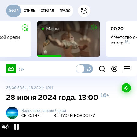
ЭФИР
СТИЛЬ
СЕРИАЛ
ПРАВО
12+
Маска
00:20
жой среди
Агентство с
16+
камер
18+
28.06.2024, 13:25
1911
16+
28 июня 2024 года. 13:00
Видео программы
Раздел
СЕГОДНЯ
ВЫПУСКИ НОВОСТЕЙ
Сегодня / Выпуски новостей / 28 июня 2024
16+