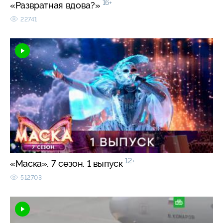
16+
«Развратная вдова?»
22741
12+
«Маска». 7 сезон. 1 выпуск
512703