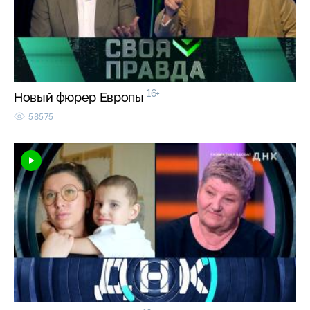
16+
Новый фюрер Европы
58575