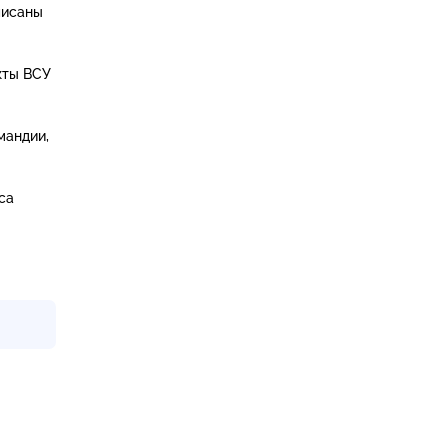
писаны
кты ВСУ
мандии,
са