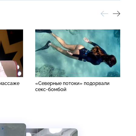
 массаже
«Северные потоки» подорвали
Б
секс-бомбой
в