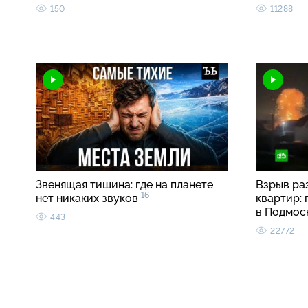
150
11288
Звенящая тишина: где на планете
Взрыв ра
16+
нет никаких звуков
квартир:
в Подмос
443
22772