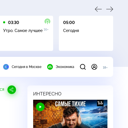
03:30
05:00
05
16+
Утро. Самое лучшее
Сегодня
Ле
Сегодня в Москве
Экономика
18+
СЯ
ИНТЕРЕСНО