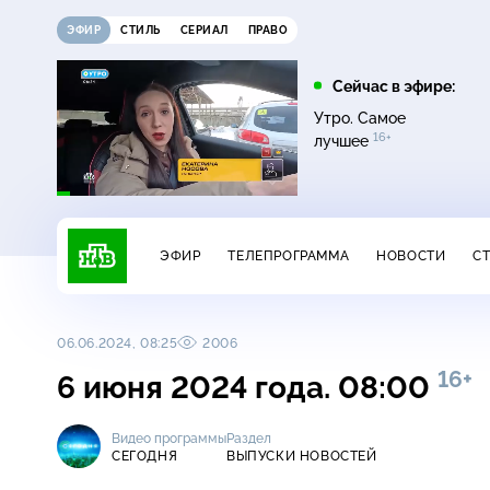
ЭФИР
СТИЛЬ
СЕРИАЛ
ПРАВО
21:15
21:30
Сейчас в эфире:
6+
ди
Сегодня
Неизвестная Россия
Утро. Самое
16+
лучшее
ЭФИР
ТЕЛЕПРОГРАММА
НОВОСТИ
С
06.06.2024, 08:25
2006
16+
6 июня 2024 года. 08:00
Видео программы
Раздел
СЕГОДНЯ
ВЫПУСКИ НОВОСТЕЙ