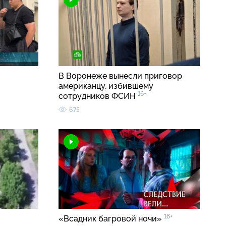
В Воронеже вынесли приговор
американцу, избившему
16+
сотрудников ФСИН
675
16+
«Всадник багровой ночи»