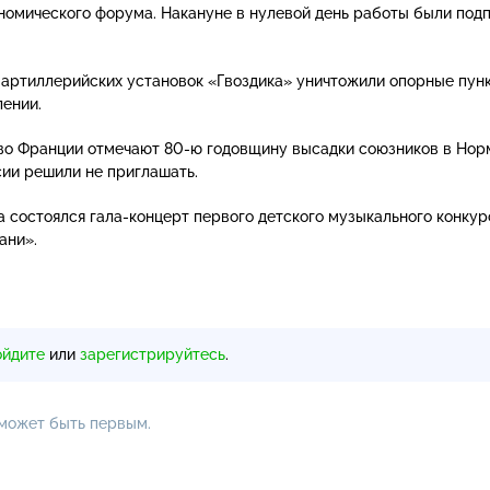
омического форума. Накануне в нулевой день работы были под
артиллерийских установок «Гвоздика» уничтожили опорные пун
ении.
 во Франции отмечают
80-ю
годовщину высадки союзников в Нор
ии решили не приглашать.
а состоялся
гала-концерт
первого детского музыкального конкур
ани».
ойдите
или
зарегистрируйтесь
.
 может быть первым.