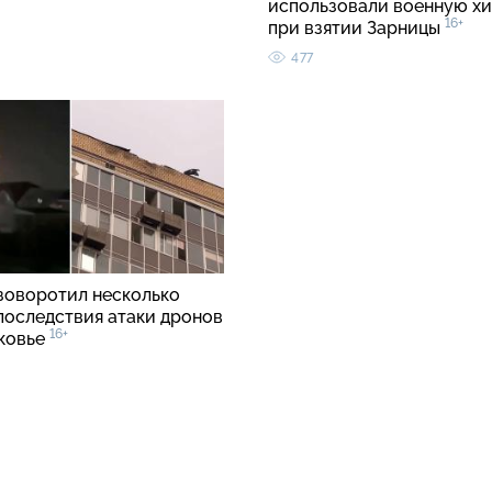
использовали военную хи
16+
при взятии Зарницы
477
зоворотил несколько
 последствия атаки дронов
16+
ковье