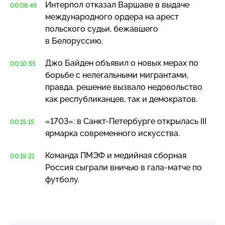
Интерпол отказал Варшаве в выдаче
00:08:49
международного ордера на арест
польского судьи, бежавшего
в Белоруссию.
Джо Байден объявил о новых мерах по
00:10:55
борьбе с нелегальными мигрантами,
правда, решение вызвало недовольство
как республиканцев, так и демократов.
«1703»: в
Санкт-Петербурге
открылась III
00:15:15
ярмарка современного искусства.
Команда ПМЭФ и медийная сборная
00:19:21
Россия сыграли вничью в
гала-матче
по
футболу.