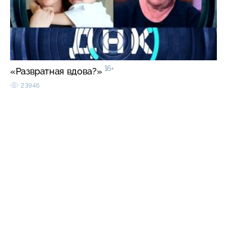
16+
«Развратная вдова?»
23946