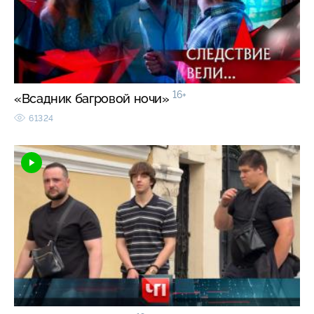
16+
«Всадник багровой ночи»
61324