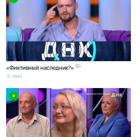
16+
«Фиктивный наследник?»
9830