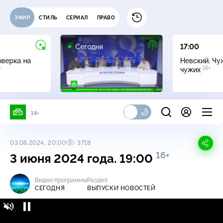
ЭФИР
СТИЛЬ
СЕРИАЛ
ПРАВО
Сегодня
17:00
оверка на
Невский. Чу
+
16+
чужих
18+
03.06.2024, 20:00
3718
16+
3 июня 2024 года. 19:00
Видео программы
Раздел
СЕГОДНЯ
ВЫПУСКИ НОВОСТЕЙ
Сегодня / Выпуски новостей / 3 июня 2024
16+