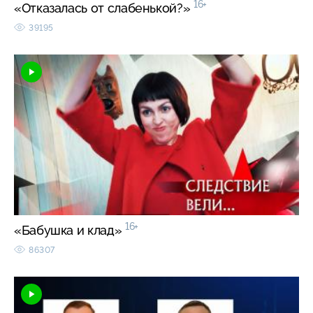
16+
«Отказалась от слабенькой?»
39195
16+
«Бабушка и клад»
86307