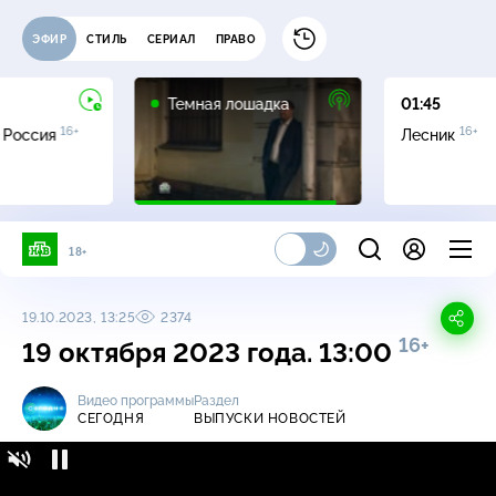
ЭФИР
СТИЛЬ
СЕРИАЛ
ПРАВО
16+
Темная лошадка
01:45
16+
16+
 Россия
Лесник
18+
19.10.2023, 13:25
2374
16+
19 октября 2023 года. 13:00
Видео программы
Раздел
СЕГОДНЯ
ВЫПУСКИ НОВОСТЕЙ
Сегодня / Выпуски новостей / 19 октября
16+