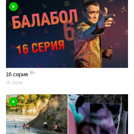
16+
16 серия
21264