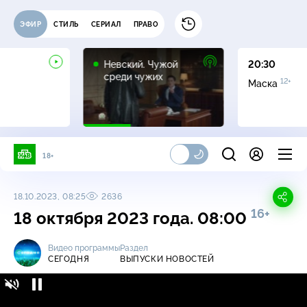
ЭФИР
СТИЛЬ
СЕРИАЛ
ПРАВО
16+
Невский. Чужой
20:30
среди чужих
12+
Маска
18+
18.10.2023, 08:25
2636
16+
18 октября 2023 года. 08:00
Видео программы
Раздел
СЕГОДНЯ
ВЫПУСКИ НОВОСТЕЙ
Сегодня / Выпуски новостей / 18 октября
16+