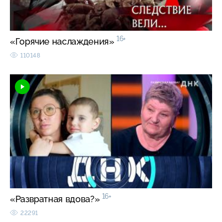
16+
«Горячие наслаждения»
110148
16+
«Развратная вдова?»
22291