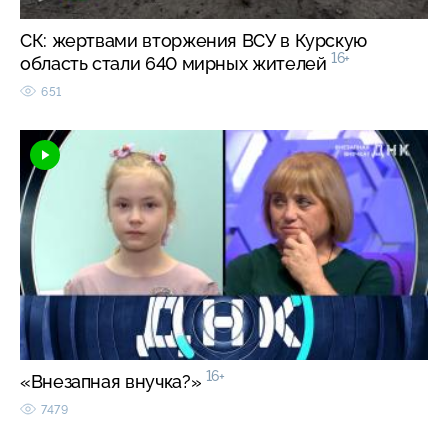
СК: жертвами вторжения ВСУ в Курскую
16+
область стали 640 мирных жителей
651
16+
«Внезапная внучка?»
7479