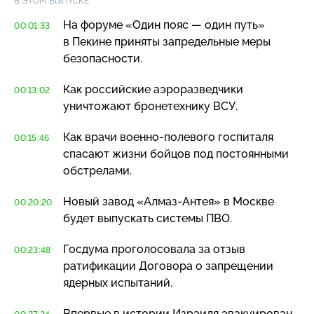
В ЭТОМ ВЫПУСКЕ:
На форуме «Один пояс — один путь»
00:01:33
в Пекине приняты запредельные меры
безопасности.
Как российские аэроразведчики
00:13:02
уничтожают бронетехнику ВСУ.
Как врачи
военно-полевого
госпиталя
00:15:46
спасают жизни бойцов под постоянными
обстрелами.
Новый завод
«Алмаз-Антея»
в Москве
00:20:20
будет выпускать системы ПВО.
Госдума проголосовала за отзыв
00:23:48
ратификации Договора о запрещении
ядерных испытаний.
Впервые в истории Израиля эвакуирован