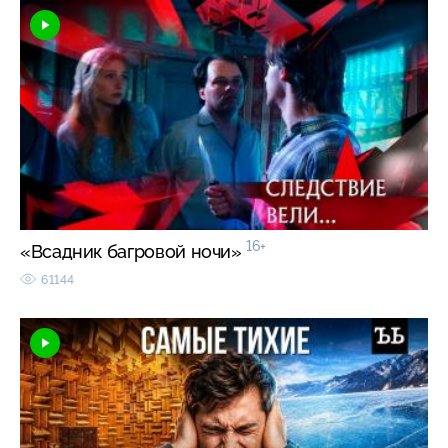
16+
«Всадник багровой ночи»
61144