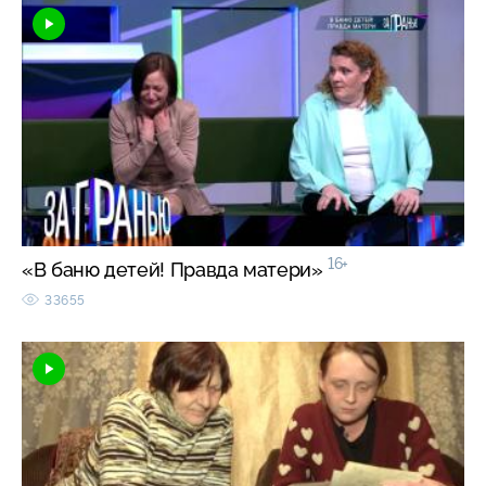
16+
«В баню детей! Правда матери»
33655