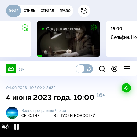
ЭФИР
СТИЛЬ
СЕРИАЛ
ПРАВО
16+
Следствие вели…
15:00
Дельфин. Н
18+
04.06.2023, 10:20
2625
16+
4 июня 2023 года. 10:00
Видео программы
Раздел
СЕГОДНЯ
ВЫПУСКИ НОВОСТЕЙ
Сегодня / Выпуски новостей / 4 июня 2023
16+