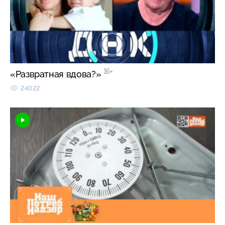
16+
«Развратная вдова?»
24022