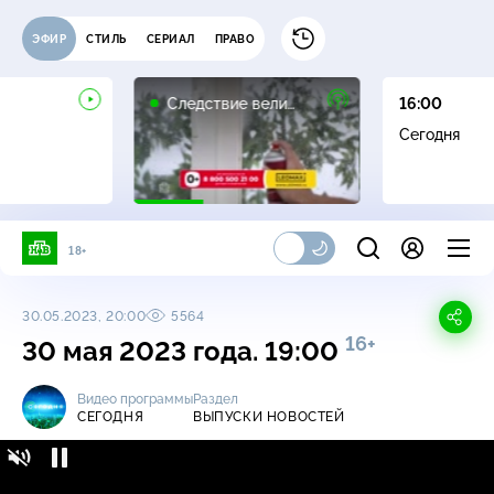
ЭФИР
СТИЛЬ
СЕРИАЛ
ПРАВО
16+
Следствие вели…
16:00
Сегодня
18+
30.05.2023, 20:00
5564
16+
30 мая 2023 года. 19:00
Видео программы
Раздел
СЕГОДНЯ
ВЫПУСКИ НОВОСТЕЙ
Сегодня / Выпуски новостей / 30 мая 2023
16+