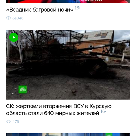
16+
«Всадник багровой ночи»
61046
СК: жертвами вторжения ВСУ в Курскую
16+
область стали 640 мирных жителей
476