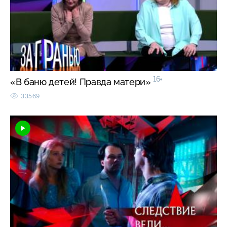
16+
«В баню детей! Правда матери»
33569