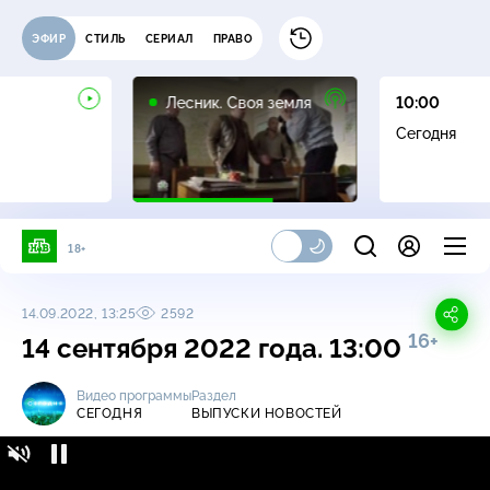
ЭФИР
СТИЛЬ
СЕРИАЛ
ПРАВО
16+
Лесник. Своя земля
10:00
Сегодня
18+
14.09.2022, 13:25
2592
16+
14 сентября 2022 года. 13:00
Видео программы
Раздел
СЕГОДНЯ
ВЫПУСКИ НОВОСТЕЙ
Сегодня / Выпуски новостей / 14 сентября
16+