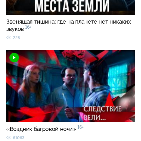
Звенящая тишина: где на планете нет никаких
16+
звуков
228
16+
«Всадник багровой ночи»
61063