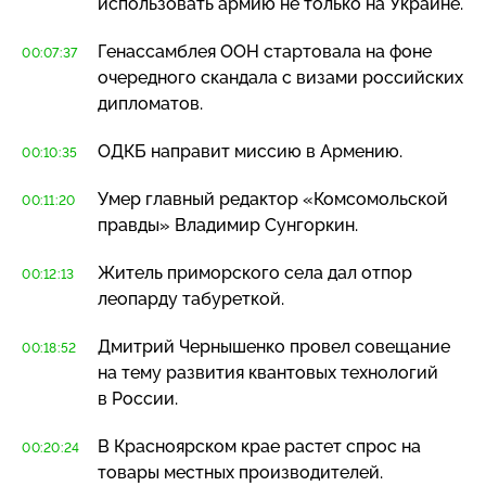
использовать армию не только на Украине.
Генассамблея ООН стартовала на фоне
00:07:37
очередного скандала с визами российских
дипломатов.
ОДКБ направит миссию в Армению.
00:10:35
Умер главный редактор «Комсомольской
00:11:20
правды» Владимир Сунгоркин.
Житель приморского села дал отпор
00:12:13
леопарду табуреткой.
Дмитрий Чернышенко провел совещание
00:18:52
на тему развития квантовых технологий
в России.
В Красноярском крае растет спрос на
00:20:24
товары местных производителей.