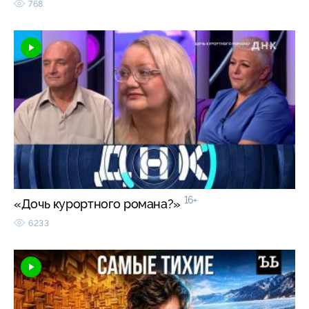
768
16+
«Дочь курортного романа?»
6233