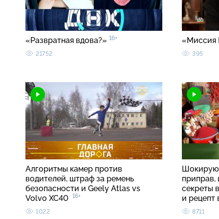
16+
«Развратная вдова?»
«Миссия 
21752
395
Алгоритмы камер против
Шокирую
водителей, штраф за ремень
приправ, 
безопасности и Geely Atlas vs
секреты 
16+
Volvo XC40
и рецепт
1022
8711