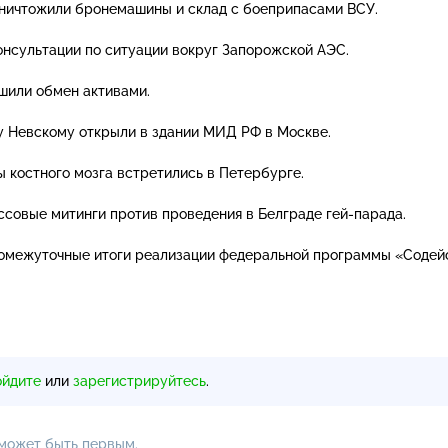
ничтожили бронемашины и склад с боеприпасами ВСУ.
онсультации по ситуации вокруг Запорожской АЭС.
шили обмен активами.
у Невскому открыли в здании МИД РФ в Москве.
 костного мозга встретились в Петербурге.
ссовые митинги против проведения в Белграде
гей-парада
.
ромежуточные итоги реализации федеральной программы «Содей
ойдите
или
зарегистрируйтесь
.
 может быть первым.