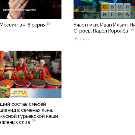
16+
Мессинга». 6 серия
Участники: Иван Ильин, Н
0+
Строев, Павел Королёв
19777
щий состав смесей
цианид в семенах льна,
вкусной гурьевской каши
12+
 вяленых слив