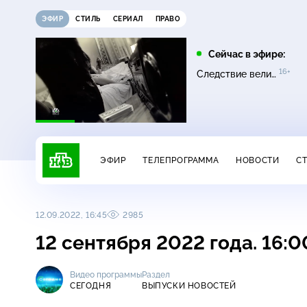
ЭФИР
СТИЛЬ
СЕРИАЛ
ПРАВО
10:00
11:00
Сейчас в эфире:
0+
16+
16+
Сатья
Основано на реальных
Следствие вели…
16+
событиях
ЭФИР
ТЕЛЕПРОГРАММА
НОВОСТИ
С
12.09.2022, 16:45
2985
12 сентября 2022 года. 16:
Видео программы
Раздел
СЕГОДНЯ
ВЫПУСКИ НОВОСТЕЙ