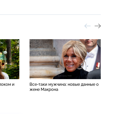
локом и
Все-таки мужчина: новые данные о
К
жене Макрона
о