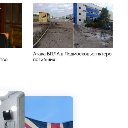
Атака БПЛА в Подмосковье: пятеро
В
ство
погибших
ж