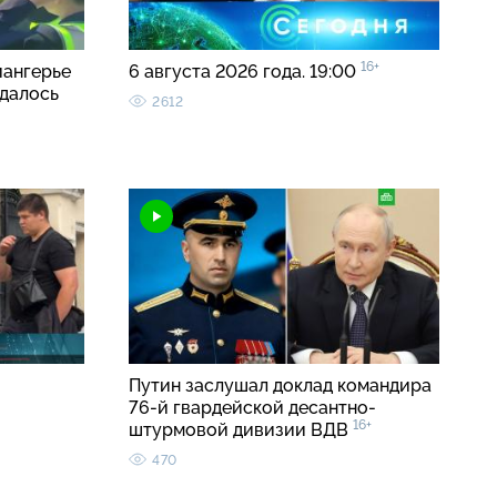
16+
иангерье
6 августа 2026 года. 19:00
удалось
2612
Путин заслушал доклад командира
76-й гвардейской десантно-
16+
штурмовой дивизии ВДВ
470