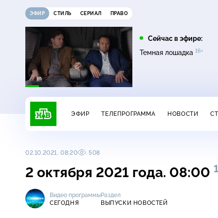
ЭФИР
СТИЛЬ
СЕРИАЛ
ПРАВО
16:00
17:00
Сейчас в эфире:
16+
на
Сегодня
Невский. Чужой среди
Темная лошадка
16+
чужих
ЭФИР
ТЕЛЕПРОГРАММА
НОВОСТИ
С
02.10.2021, 08:20
508
2 октября 2021 года. 08:00
Видео программы
Раздел
СЕГОДНЯ
ВЫПУСКИ НОВОСТЕЙ