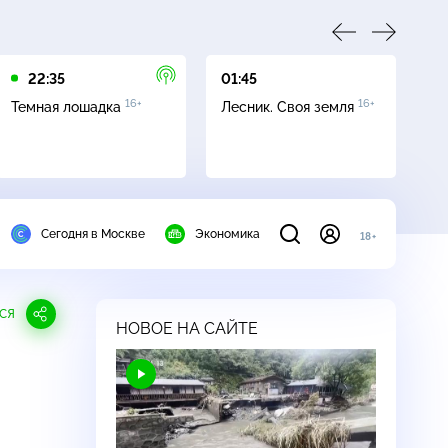
22:35
01:45
03
16+
16+
Темная лошадка
Лесник. Своя земля
Ут
Сегодня в Москве
Экономика
18+
СЯ
НОВОЕ НА САЙТЕ