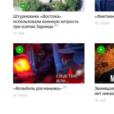
Штурмовики «Востока»
«Фиктивн
использовали военную хитрость
11030
16+
при взятии Зарницы
364
16+
«Колыбель для маньяка»
Звенящая 
нет ника
74031
414