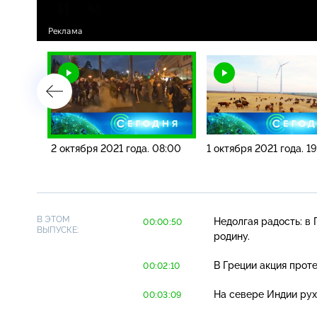
10:00
2 октября 2021 года. 08:00
1 октября 2021 года. 1
В ЭТОМ
Недолгая радость: в
00:00:50
ВЫПУСКЕ:
родину.
В Греции акция прот
00:02:10
На севере Индии рух
00:03:09