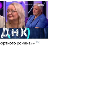
16+
рортного романа?»