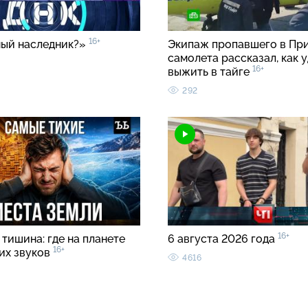
16+
ый наследник?»
Экипаж пропавшего в Пр
самолета рассказал, как 
16+
выжить в тайге
292
16+
тишина: где на планете
6 августа 2026 года
16+
ких звуков
4616