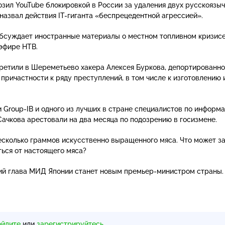
зил YouTube блокировкой в России за удаления двух русскоязы
 назвал действия
IT-гиганта
«беспрецедентной агрессией».
бсуждает иностранные материалы о местном топливном кризисе
эфире НТВ.
етили в Шереметьево хакера Алексея Буркова, депортированно
 причастности к ряду преступлений, в том числе к изготовлению 
и
Group-IB
и одного из лучших в стране специалистов по информ
ачкова арестовали на два месяца по подозрению в госизмене.
есколько граммов искусственно выращенного мяса. Что может з
ться от настоящего мяса?
ий глава МИД Японии станет новым
премьер-министром
страны.
ойдите
или
зарегистрируйтесь
.