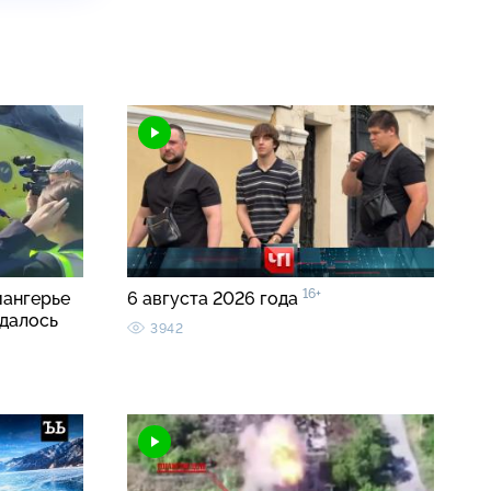
16+
иангерье
6 августа 2026 года
удалось
3942