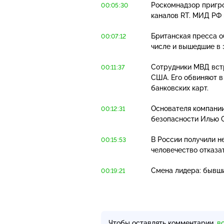
Роскомнадзор пригро
00:05:30
каналов RT. МИД РФ
Британская пресса о
00:07:12
числе и вышедшие в 
Сотрудники МВД встр
00:11:37
США. Его обвиняют в
банковских карт.
Основателя компани
00:12:31
безопасности Илью С
В России получили н
00:15:53
человечество отказа
Смена лидера: бывш
00:19:21
Чтобы оставлять комментарии,
в