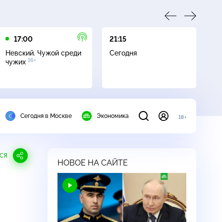
17:00
21:15
21
Невский. Чужой среди
Сегодня
Не
16+
чужих
Сегодня в Москве
Экономика
18+
СЯ
НОВОЕ НА САЙТЕ