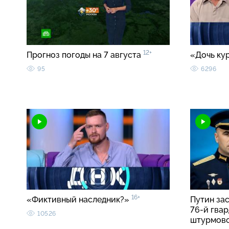
12+
Прогноз погоды на 7 августа
«Дочь ку
95
6296
16+
«Фиктивный наследник?»
Путин за
76-й гва
10526
штурмов