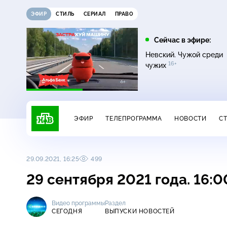
ЭФИР
СТИЛЬ
СЕРИАЛ
ПРАВО
11:00
13:00
Сейчас в эфире:
16+
ДНК
Сегодня
Невский. Чужой среди
16+
чужих
ЭФИР
ТЕЛЕПРОГРАММА
НОВОСТИ
С
29.09.2021, 16:25
499
29 сентября 2021 года. 16:
Видео программы
Раздел
СЕГОДНЯ
ВЫПУСКИ НОВОСТЕЙ