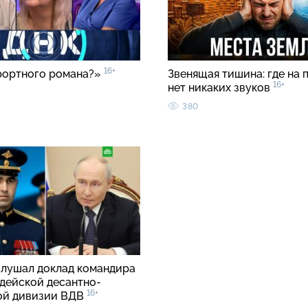
16+
рортного романа?»
Звенящая тишина: где на 
16+
нет никаких звуков
380
слушал доклад командира
рдейской десантно-
16+
ой дивизии ВДВ