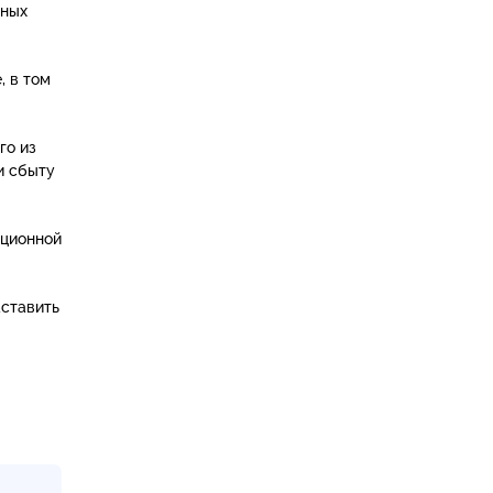
чных
, в том
го из
и сбыту
ационной
аставить