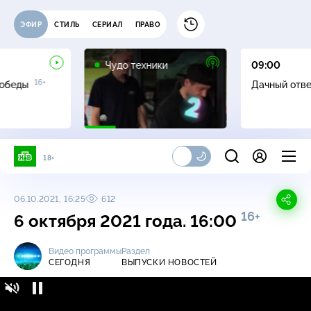
ЭФИР
СТИЛЬ
СЕРИАЛ
ПРАВО
12+
Чудо техники
09:00
16+
Победы
Дачный отв
18+
06.10.2021, 16:25
612
16+
6 октября 2021 года. 16:00
Видео программы
Раздел
СЕГОДНЯ
ВЫПУСКИ НОВОСТЕЙ
Сегодня / Выпуски новостей / 6 октября
16+