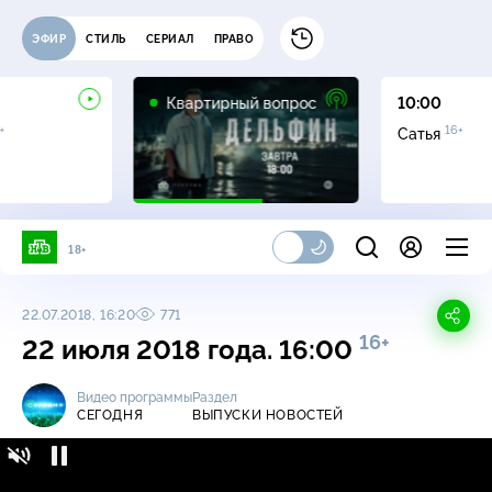
ЭФИР
СТИЛЬ
СЕРИАЛ
ПРАВО
0+
Квартирный вопрос
10:00
+
16+
Сатья
18+
22.07.2018, 16:20
771
16+
22 июля 2018 года. 16:00
Видео программы
Раздел
СЕГОДНЯ
ВЫПУСКИ НОВОСТЕЙ
Сегодня / Выпуски новостей / 22 июля 2018
16+