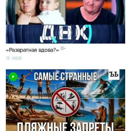
16+
«Развратная вдова?»
19122