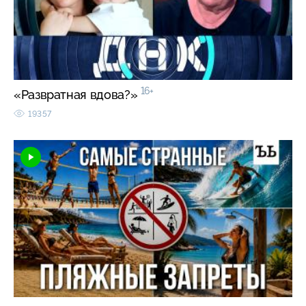
16+
«Развратная вдова?»
19357