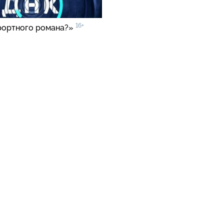
16+
рортного романа?»