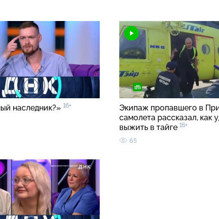
16+
ый наследник?»
Экипаж пропавшего в Пр
самолета рассказал, как 
16+
выжить в тайге
65