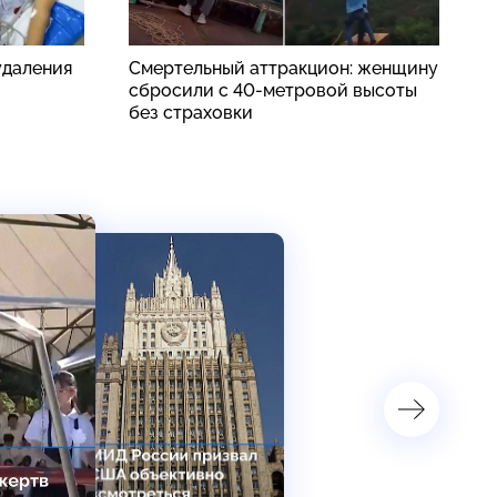
удаления
Смертельный аттракцион: женщину
Н
сбросили с 40-метровой высоты
д
без страховки