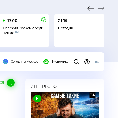
17:00
21:15
21
Невский. Чужой среди
Сегодня
Не
16+
чужих
Сегодня в Москве
Экономика
18+
СЯ
ИНТЕРЕСНО