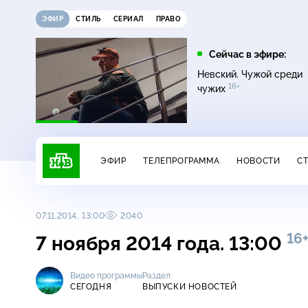
ЭФИР
СТИЛЬ
СЕРИАЛ
ПРАВО
11:00
13:00
Сейчас в эфире:
16+
ДНК
Сегодня
Невский. Чужой среди
16+
чужих
ЭФИР
ТЕЛЕПРОГРАММА
НОВОСТИ
С
07.11.2014, 13:00
2040
16
7 ноября 2014 года. 13:00
Видео программы
Раздел
СЕГОДНЯ
ВЫПУСКИ НОВОСТЕЙ